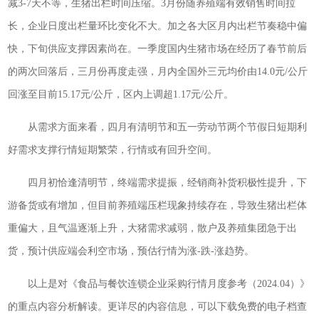
减3-7天不等，生猪出栏时间压缩。3月份随养殖端有效销售时间拉
长，企业日度出栏量环比变化不大。加之各大区月内出栏节奏稳中偏
快，下旬供应支撑因素尚在。一季度国内生猪市场在经历了春节前后
的两次回落后，三月份再度走强，月内全国外三元均价由14.0元/公斤
回涨至目前15.17元/公斤，区内上调超1.17元/公斤。
从需求方面来看，四月有清明节和五一劳动节两个节假日短期利
好需求支撑行情短期繁荣，行情或有回升空间。
四月初恰逢清明节，终端需求提振，经销商补货积极性提升，下
游备货或有增加，但目前养殖端压栏现象持续存在，导致生猪出栏体
重偏大，且气温逐渐上升，大猪需求减弱，散户及养殖集团急于出
货，预计供应端会利空市场，预估行情为涨-跌-涨趋势。
以上是对《食品与餐饮连锁企业采购行情月度参考（2024.04）》
的重点内容分析解读。更详尽的内容信息，可以下载免费的电子档查