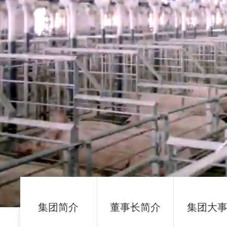
集团简介
董事长简介
集团大