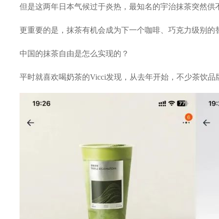
但是这两年日本气候过于炎热，最知名的宇治抹茶突然供
更重要的是，抹茶有机会成为下一个咖啡、巧克力级别的
中国的抹茶自由是怎么实现的？
平时就喜欢喝奶茶的Vicci发现，从去年开始，不少茶