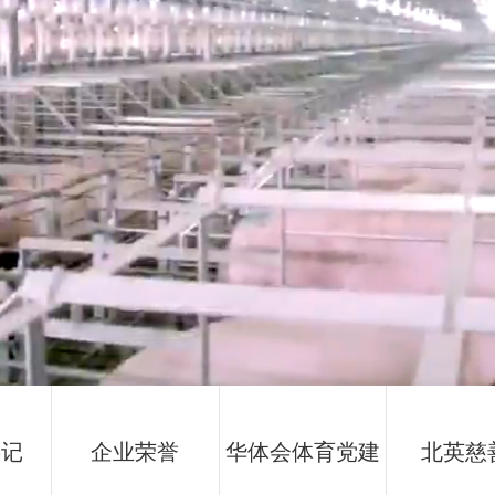
事记
企业荣誉
华体会体育党建
北英慈