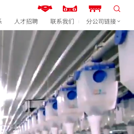
系
人才招聘
联系我们
分公司链接