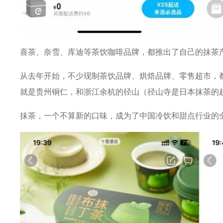
喜茶、奈雪、库迪等茶饮咖啡品牌，都推出了自己的抹茶
从去年开始，不少现制茶饮品牌、烘焙品牌、零售超市，
就是贵州铜仁，和浙江余杭的径山（径山寺是日本抹茶的
抹茶，一个不算新的口味，成为了中国冷饮和甜点行业的