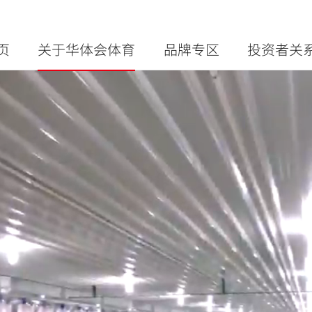
页
关于华体会体育
品牌专区
投资者关