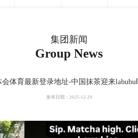
集团新闻
Group News
会体育最新登录地址-中国抹茶迎来labub
发布日期：2025-12-29