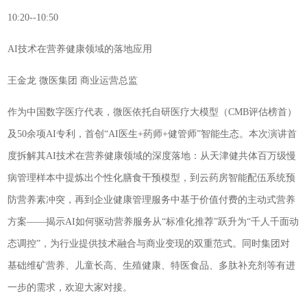
10:20--10:50
AI技术在营养健康领域的落地应用
王金龙 微医集团 商业运营总监
作为中国数字医疗代表，微医依托自研医疗大模型（CMB评估榜首）
及50余项AI专利，首创“AI医生+药师+健管师”智能生态。本次演讲首
度拆解其AI技术在营养健康领域的深度落地：从天津健共体百万级慢
病管理样本中提炼出个性化膳食干预模型，到云药房智能配伍系统预
防营养素冲突，再到企业健康管理服务中基于价值付费的主动式营养
方案——揭示AI如何驱动营养服务从“标准化推荐”跃升为“千人千面动
态调控”，为行业提供技术融合与商业变现的双重范式。同时集团对
基础维矿营养、儿童长高、生殖健康、特医食品、多肽补充剂等有进
一步的需求，欢迎大家对接。