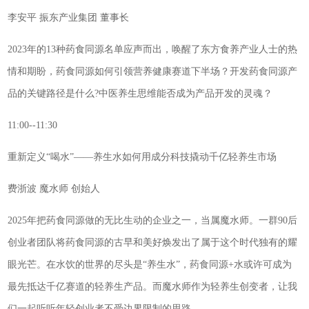
李安平 振东产业集团 董事长
2023年的13种药食同源名单应声而出，唤醒了东方食养产业人士的热
情和期盼，药食同源如何引领营养健康赛道下半场？开发药食同源产
品的关键路径是什么?中医养生思维能否成为产品开发的灵魂？
11:00--11:30
重新定义“喝水”——养生水如何用成分科技撬动千亿轻养生市场
费浙波 魔水师 创始人
2025年把药食同源做的无比生动的企业之一，当属魔水师。一群90后
创业者团队将药食同源的古早和美好焕发出了属于这个时代独有的耀
眼光芒。在水饮的世界的尽头是“养生水”，药食同源+水或许可成为
最先抵达千亿赛道的轻养生产品。而魔水师作为轻养生创变者，让我
们一起听听年轻创业者不受边界限制的思路。