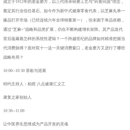
成立于1912年的老金磨方，以三代传承研磨工艺与“药食同源”理念，
奠定其行业信任基石。如今作为新中式健康零食代表，以芝麻丸单一
爆品打开市场（已经连续六年全球销量第一），但未困于单品依赖，
通过“芝麻+”战略和品类扩展，仍在不断构建增长矩阵。其产品迭代
背后蕴藏着怎样的系统性逻辑？一个跨越世纪的品牌如何精准把握当
代消费脉搏？面对双十一这一关键消费窗口，老金磨方又进行了哪些
战略布局？
10:00--10:30 茶歇与巡展
特约主持人：柏煜 八点健康汇义工
康复之家创始人
10:30--11:00
让中医养生思维成为产品开发的灵魂