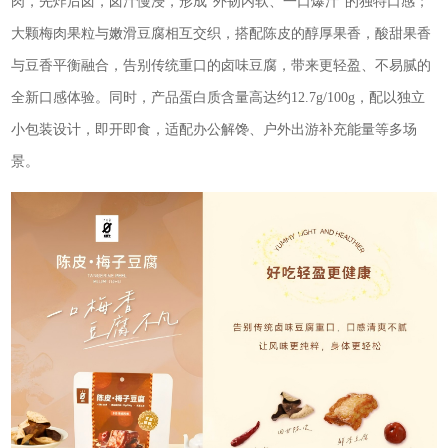
肉，先炸后卤，卤汁慢浸，形成“外韧内软、一口爆汁”的独特口感；
大颗梅肉果粒与嫩滑豆腐相互交织，搭配陈皮的醇厚果香，酸甜果香
与豆香平衡融合，告别传统重口的卤味豆腐，带来更轻盈、不易腻的
全新口感体验。同时，产品蛋白质含量高达约12.7g/100g，配以独立
小包装设计，即开即食，适配办公解馋、户外出游补充能量等多场
景。