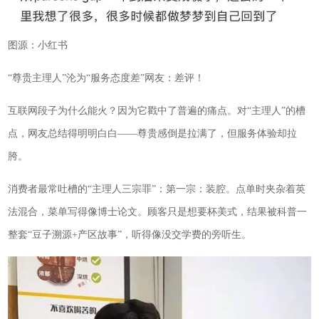
图源：小红书
“尊贵主理人”沦为“服务态度差”网友：差评！
互联网段子为什么能火？因为它戳中了普遍的痛点。对“主理人”的槽
点，网友总结得明明白白——尊贵感倒是拉满了，但服务体验却拉
胯。
消费者最常吐槽的“主理人三宗罪”：第一宗：装腔。点单时夹杂着英
法混合，菜单写得像博士论文。顾客只是想要杯美式，结果被科普一
整套“豆子溯源+产区故事”，听得像没交学费的旁听生。