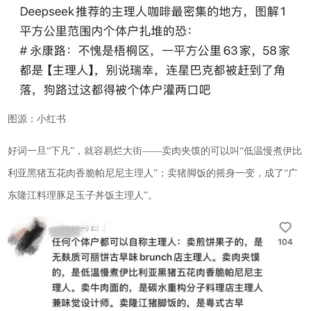
图源：小红书
好词一旦“下凡”，就容易烂大街——卖肉夹馍的可以叫“低温慢煮伊比
利亚黑猪五花肉香脆帕尼尼主理人”；卖猪脚饭的摇身一变，成了“广
东隆江料理豚足玉子丼饭主理人”。