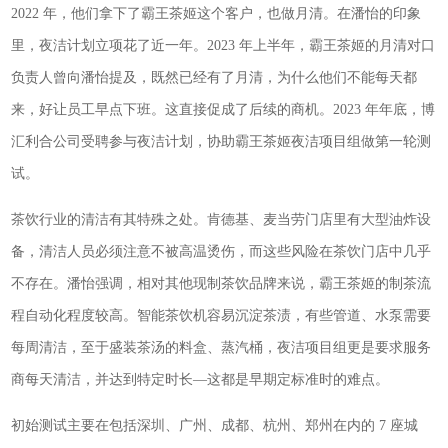
2022 年，他们拿下了霸王茶姬这个客户，也做月清。在潘怡的印象
里，夜洁计划立项花了近一年。2023 年上半年，霸王茶姬的月清对口
负责人曾向潘怡提及，既然已经有了月清，为什么他们不能每天都
来，好让员工早点下班。这直接促成了后续的商机。2023 年年底，博
汇利合公司受聘参与夜洁计划，协助霸王茶姬夜洁项目组做第一轮测
试。
茶饮行业的清洁有其特殊之处。肯德基、麦当劳门店里有大型油炸设
备，清洁人员必须注意不被高温烫伤，而这些风险在茶饮门店中几乎
不存在。潘怡强调，相对其他现制茶饮品牌来说，霸王茶姬的制茶流
程自动化程度较高。智能茶饮机容易沉淀茶渍，有些管道、水泵需要
每周清洁，至于盛装茶汤的料盒、蒸汽桶，夜洁项目组更是要求服务
商每天清洁，并达到特定时长—这都是早期定标准时的难点。
初始测试主要在包括深圳、广州、成都、杭州、郑州在内的 7 座城