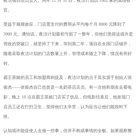
夜洁项目组负责人。同年 12 月 31 日，夜洁计划以 1002 家的成绩收
官。
受益于规模效应，门店需支付的费用从平均每个月 8000 元降到了
3900 元。潘怡说，夜洁计划最初亏损了一整年，但他们觉得这或许是
营收的突破口，就坚持了下来，等到第二年，项目在全国门店铺开，
随着采取夜洁计划的门店数量上升，管理成本随之下降，情况有所好
转。
霸王茶姬的员工和加盟商则提及，夜洁计划的点子其实源于创始人张
俊杰——张俊杰自己也曾是一名奶茶店店员。有一次他和朋友去看电
影，晚上 10 点在霸王茶姬门店买了饮品，但电影结束后，他发现门
店员工还在打扫卫生，觉得他们太辛苦，认为应当让他们能按时下
班。
认知或许能促使人去做一些事，但并不构成事情的全貌。如果观察整