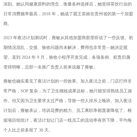
深刻。她认同健康原料的理念，衡量各种选择后，她觉得茶饮行业的
日常消费频率最高，2018 年，她成了霸王茶姬在贵州省的第一个加盟
商。
2023 年夜洁计划测试时，雍敏从其他加盟商那里听说了一些反馈。初
期情况混乱，交接、验收问题尚未解决，费用也非常贵—她决定观
望。直到 2024 年 9 月，验收小程序开发完成，各项条例、权责归属
变得明晰，总部一名推广负责人前来说服了雍敏。
雍敏也确实看见了夜洁计划的一些效果。加入夜洁之前，门店打烊非
常严格，SOP 复杂，为了卫生稽核成果达标，她只能安排熟练员工操
作。但又因为卫生要求太过严格，导致一些人排斥上晚班。加入夜洁
计划后，雍敏承认，培训花费的精力、员工离职率都显著降低了。根
据项目组统计，夜洁计划让门店一线员工的流动率有所下降，平均每
个人比之前多留了 30 天。