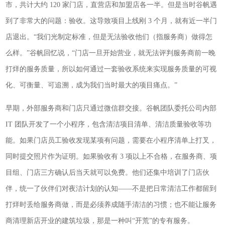
市，共计大约 120 家门店，直营店和加盟店各一半。但是当时谷帆遇
到了非常大的问题：验收。这导致项目上线刚 3 个月，就有近一半门
店退出。“我们光制定标准，但是无法验收他们（指服务商）做得怎
么样。”谷帆回忆说，“门店一旦开始营业，就无法评判服务商前一晚
打烊的服务质量，所以如何通过一套验收系统来实现服务质量的可视
化、可衡量、可追溯，成为我们当时最大的项目痛点。”
早期，外部服务商和门店只通过微信群交接。谷帆团队委托公司内部
IT 团队开发了一个小程序，包含清洁项目清单、清洁质量验收等功
能。如果门店员工验收发现某项有问题，需要在小程序清单上打叉，
同时提交照片作为证明。如果验收有 3 项以上不合格，在服务商、项
目组、门店三方确认后当天就可以免费。他们还集中培训了门店伙
伴，统一了伙伴们对夜洁计划的认知——不是把日常清洁工作都留到
打烊时丢给服务商做，而是必须养成随手清洁的习惯；也不能让服务
商清理新店开业的建筑垃圾，那是一种叫“开荒”的专有服务。