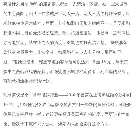
夜洁计划目前 80% 的服务模式都是一人清洁一家店。在一些大城市
的中心商圈，团队正在尝试推行两人一店、两人三店等打烊模式，以
求降低整体运营成本，然而，各个加盟门店加入时间不一，且要求和
标准不同，目前无法轻松统筹。除非门店密度进一步提高，这种做法
才可能实现。站在业内人的角度，秦岚也支持夜洁计划。“餐饮和茶
饮的劳动量巨大，非常辛苦，如果能有专业人士分担，那再好不
过。”但她也指出，霸王茶姬的客单价可以达到 16 至 18 元，属于茶
饮中走高端路线的品牌，而像蜜雪冰城那样定价低、利润薄的品牌，
可能就很难推行夜洁计划。
现制茶饮是个非常年轻的行业——2016 年喜茶在上海爆红距今还不到
10 年。那些能说服客户为品牌溢价多支付一些钱的茶饮公司，可能会
像星巴克等品牌一样，建设更多提升员工福利的制度，而更讲究性价
比、活跃于下沉市场的公司，短期内未必会选择这个方向。