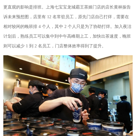
更直观的影响是排班。上海七宝宝龙城霸王茶姬门店的店长黄林振告
诉未来预想图，店里有 12 名常驻员工，原先门店自己打烊，需要在
相对较闲的晚班排 4 个人，其中 2 个人只是为了协助打烊。加入夜洁
计划后，熟练员工可以集中到中午高峰期上工，加快出茶速度，晚班
则可以减少 1 到 2 名员工，门店整体效率得到了提升。