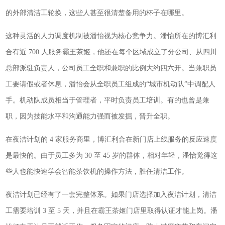
的外部清洁工轮换，这些人甚至很清楚备用的杯子在哪里。
这种灵活的人力调度机制被潘怡视为核心竞争力。潘怡所在的博汇利
合有近 700 人服务霸王茶姬，他还在每个区域成立了分公司、从四川
总部派驻负责人，公司员工全职和兼职的比例大约四六开。当兼职员
工要请假或者休息，潘怡会从全职员工组成的“城市机动队”中调配人
手。机动队成员相当于管理者，平时负责员工培训。有的也曾是兼
职，因为技能水平和沟通能力强而被发掘，晋升全职。
在夜洁计划的 4 家服务商里，博汇利合在新门店上线服务的反应速度
是最快的。由于员工多为 30 至 45 岁的群体，相对年轻，潘怡觉得这
些人也能快速学会智能茶饮机的操作方法，胜任清洁工作。
夜洁计划已经有了一套完整体系。如果门店选择加入夜洁计划，清洁
工需要培训 3 至 5 天，并且在霸王茶姬门店里取得认证才能上岗。潘