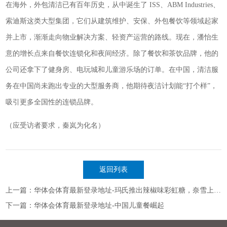
在海外，外包清洁已有百年历史，从中诞生了 ISS、ABM Industries、
索迪斯这类大型集团，它们从建筑维护、安保、外包餐饮等领域起家
并上市，渐渐走向物业解决方案、轻资产运营的路线。现在，潘怡生
意的增长点来自餐饮连锁化和夜间经济。除了餐饮和茶饮品牌，他的
公司还拿下了健身房、电玩城和儿童游乐场的订单。在中国，清洁服
务在中国尚未跑出专业的大型服务商，他期待夜洁计划能“打个样”，
吸引更多全国性的连锁品牌。
（应受访者要求，秦岚为化名）
返回列表
上一篇：华体会体育最新登录地址-玛氏推出辣椒味彩虹糖，奈雪上新山姆限定莲雾芦荟果汁茶... | 一周热闻
下一篇：华体会体育最新登录地址-中国儿童餐崛起