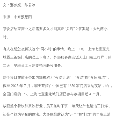
文：邢梦妮、陈若冰
来源：未来预想图
茶饮店结束营业之后需要多久才能真正“关店”？答案是：大约两小
时。
有人在想怎么解决这个“两小时”的事情。晚上 10 点，上海七宝宝龙
城霸王茶姬门店的员工下班了。外部服务商会派人上门帮工打烊，第
二天，早班员工只需要拍照验收服务。
这个项目在霸王茶姬内部被称为“夜洁计划”，“夜洁”即“夜间清洁”，
截至 2025 年 7 月，霸王茶姬在中国已有 1350 家门店采纳夜洁，约占
全国门店的 1/5。上海七宝宝龙城门店已参与该项目近 4 个月。
放眼整个餐饮和茶饮行业，员工按时下班，每天让外包清洁工打烊，
还是个颇为罕见的做法。大多数品牌认为“开早”和“打烊”的早晚班清