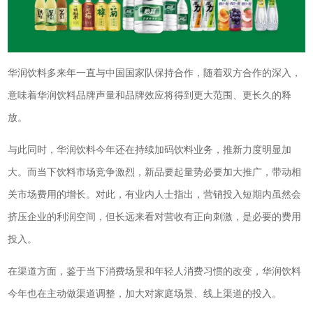
华润饮料多来年一直与中国国家队保持合作，随着双方合作的深入，
意味着华润饮料品牌声量和品牌效应将得到更大范围、更长久的释
放。
与此同时，华润饮料今年还在持续加码饮料业务，推新力度明显加
大。而当下饮料市场竞争激烈，新品要起量势必要加大推广，带动相
关市场费用的增长。对此，有业内人士指出，营销投入短期内虽然会
挤压企业的利润空间，但长远来看对营收有正向刺激，是必要的费用
投入。
在渠道方面，鉴于当下消费场景和年轻人消费习惯的改变，华润饮料
今年也在主动做渠道调整，加大对家庭场景、线上渠道的投入。