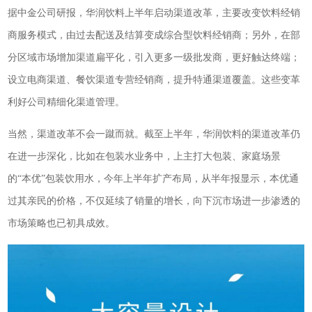
据中金公司研报，华润饮料上半年启动渠道改革，主要改变饮料经销
商服务模式，由过去配送及结算变成综合型饮料经销商；另外，在部
分区域市场增加渠道扁平化，引入更多一级批发商，更好触达终端；
设立电商渠道、餐饮渠道专营经销商，提升特通渠道覆盖。这些变革
利好公司精细化渠道管理。
当然，渠道改革不会一蹴而就。截至上半年，华润饮料的渠道改革仍
在进一步深化，比如在包装水业务中，上主打大包装、家庭场景
的“本优”包装饮用水，今年上半年扩产布局，从半年报显示，本优通
过其亲民的价格，不仅延续了销量的增长，向下沉市场进一步渗透的
市场策略也已初具成效。