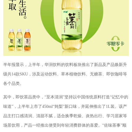
半年报显示，上半年，华润饮料的饮料板块推出了新品及产品焕新升
级共14款SKU，涉及运动饮料、草本植物饮料、无糖茶、即饮咖啡等
各个品类。
其中，即饮茶品类中，“至本清润”坚持以中国传统原料打造“记忆中的
味道”，上半年上市了450ml“炖梨”新口味，并延伸推出了1L装。该产
品主打口感清润、清甜不腻，适合换季乾燥、炎热出行、学习居家等
场景饮用，产品一经推出便受到年轻消费群体的喜爱。“佐味茶事”顺