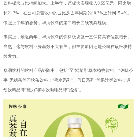
饮料板块占比持续加大。上半年，该板块实现收入9.55亿元，同比增
长21.3%，在公司总营收中的占比从去年同期的10.3%上升到15.4%。
依照上半年的态势，华润饮料的第二增长曲线初具规模。
事实上，最近两年，华润饮料的饮料板块就一直保持高双位数增长。
当然，这与饮料业务基数不大有关，但主要原因还是公司在该板块持
续发力。
华润饮料的饮料产品矩阵中，包括“至本清润”草本植物饮料、“佐味茶
事”无糖茶等即饮茶饮料；“蜜水系列”、假日系列”等果汁类饮料；运
动饮料品牌“魔力”和即饮咖啡品牌“焰焙”。