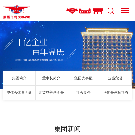
集团简介
董事长简介
集团大事记
企业荣誉
华体会体育党建
北英慈善基金会
社会责任
华体会体育动态
集团新闻