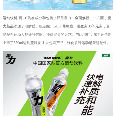
运动饮料“魔力”则在成分和包装上双重发力，全面焕新。一方面，魔
力新品添加了电解质、氨基酸、GLU 葡萄糖、维生素B6等元素，更
能契合运动人群提升代谢、提供能量的诉求。与此同时，魔力还全新
上市了550ml运动盖以及1L大包装产品，强化多种运动场景适配性。