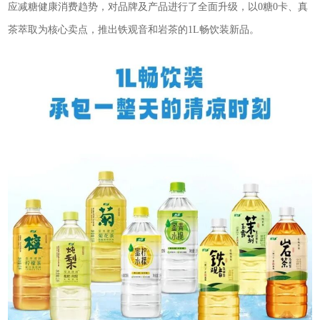
应减糖健康消费趋势，对品牌及产品进行了全面升级，以0糖0卡、真
茶萃取为核心卖点，推出铁观音和岩茶的1L畅饮装新品。