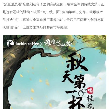
“流量池思维”是他刻在骨子里的实战基因，瑞幸至今的持续火爆，正
是这套逻辑的延续：依照 “点、线、面” 营销策略，先靠一款爆款产
品打透“点”，再通过全渠道推广串起“线”，最后用不间断的创新与联
名铺满“面”，以爆款带动品牌整体市场表现。