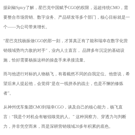
据剁椒Spicy了解，星巴克中国赋予CGO的权限，远超传统CMO，需
要整合市场营销、数字业务、产品研发等多个部门，核心目标就是一
个——为公司带来增长。
“星巴克找杨振做CGO的那一刻，才算真正有了能和瑞幸在数字化营
销领域势均力敌的对手”，业内人士直言， 品牌多年沉淀的基础设
施，恰好需要杨振这样的操盘手来承接流量。
而与他进行对标的人物杨飞，有着截然不同的自我定位。他曾说，希
望后来人提起他，会觉得“是在一线拼杀的战士，也是不懈的修炼
者”。
从神州优车集团CMO到瑞幸CGO，谈及自己的核心能力，杨飞直
言：“我是个对机会有敏锐嗅觉的人。” 这种洞察力、穿透力与判断
力，并非凭空而来，而是深耕营销领域20多年积累的底色。