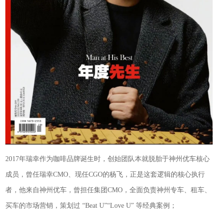
2017年瑞幸作为咖啡品牌诞生时，创始团队本就脱胎于神州优车核心
成员，曾任瑞幸CMO、现任CGO的杨飞，正是这套逻辑的核心执行
者，他来自神州优车，曾担任集团CMO，全面负责神州专车、租车、
买车的市场营销，策划过 “Beat U”“Love U” 等经典案例；