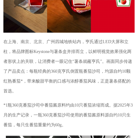
在上海、南京、北京、广州四城地铁站内，亨氏通过LED大屏和立
柱，将品牌图标Keystone与薯条盒并排而立，以鲜明视觉效果强化两
者形状上的关联，让消费者一眼记住“薯条就蘸亨氏”。画面同步传递
了产品卖点：每瓶经典的360克亨氏倒置瓶番茄沙司，均源自约10颗
红熟番茄*，带来酸甜平衡的口感与浓醇番茄风味，正是薯条搭配的
首选。
*1瓶360克番茄沙司中番茄酱原料约由10只番茄浓缩而成。据2025年3
月的生产记录，一瓶360克番茄沙司使用的番茄酱原料源自约10只生
番茄，每只生番茄重量约为60g。