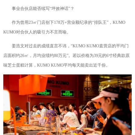
事业合伙店能否续写“坪效神话”？
作为曾用23㎡门店创下178万+营业额纪录的“排队王”，KUMO
KUMO对合伙人的吸引力不言而喻。
姜浩文对过去的成绩直言不讳，“KUMO KUMO直营店的平均门
店面积约26㎡，月均业绩约80万元”。若以价格为39元的6寸经典款原
味芝士蛋糕计算，KUMO KUMO平均每天能卖出近千份。