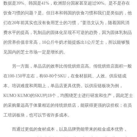
数据是39%、韩国是41%，欧洲部分国家甚至超过90%。是不是存在
饮食习惯的问题？是。但日本和韩国的饮食习惯和我们是类似的，他
们在20年前其实也没有食用芝士的习惯，”姜浩文认为，随着国民消
费水平的提高，乳制品的固体化呈现不可逆的趋势，因为固体乳制品
的营养价值非常高，10公斤牛奶才能提炼出1公斤芝士，所以能够预
见国内的芝士市场一定是增长的。
另一方面，单品店的效率比传统烘焙店高。传统烘焙店面积一般
在100-150平左右，有60-80个SKU，在食材损耗、人效、供应链成
本、培训难度和周期上，单品店更具优势。以供应链板块为例，
KUMO KUMO的SKU约18个，均围绕芝士进行研发和生产，因此芝士
的采购量远高于体量相近的传统烘焙店，能获得更强的议价权；在员
工培训板块，也可以节省许多成本。
而通过更低的食材成本，以及品牌势能带来的租金成本优势，