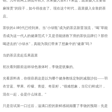
销。几年前网上调侃年轻人“水果摄入靠KTV果盘，蔬菜摄入主要靠
麻辣烫”的段子，如今得改改了。现在这个时代，蔬菜摄入全靠奶茶
店。
茶饮的4.0时代已经到来。当“小绿瓶”成为奶茶店新晋顶流，“喝”草能
否成为这一代人的健康范式？又是否能拯救下滑的茶饮品牌们？那些
喝进去的“小绿水”，真能为我们带来了想象中的“健康”吗？
当奶茶店卖起瓜果蔬菜
初次看到眼前这杯绿色液体时，李饶是犹豫的。
光看原料表，你很容易这是以为哪个健身教练定制的减脂沙拉——羽
衣甘蓝、苹果、柠檬、青提、奇亚籽，“很难想象，当它们榨成汁，
混在一起，会是什么味道。”
只是尝试第一口过后，溢满口腔的新鲜感就颠覆了李饶的预期：先是