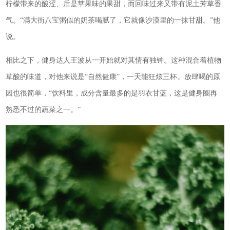
柠檬带来的酸涩、后是苹果味的果甜，而回味过来又带有泥土芳草香
气。“满大街八宝粥似的奶茶喝腻了，它就像沙漠里的一抹甘甜。”他
说。
相比之下，健身达人王波从一开始就对其情有独钟。这种混合着植物
草酸的味道，对他来说是“自然健康”，一天能狂炫三杯。放肆喝的原
因也很简单，“饮料里，成分含量最多的是羽衣甘蓝，这是健身圈再
熟悉不过的蔬菜之一。”