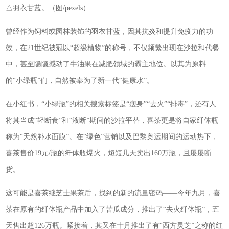
△羽衣甘蓝。（图/pexels）
曾经作为饲料或园林装饰的羽衣甘蓝，因其抗炎和提升免疫力的功
效，在21世纪被冠以“超级植物”的称号，不仅频繁出现在沙拉和代餐
中，甚至隐隐撼动了牛油果在减肥领域的霸主地位。以其为原料
的“小绿瓶”们，自然被奉为了新一代“健康水”。
在小红书，“小绿瓶”的相关搜索标签是“瘦身”“去火”“排毒”，还有人
将其当成“轻断食”和“液断”期间的沙拉平替，喜茶更是将自家纤体瓶
称为“天然补水面膜”。在“绿色”营销以及巴黎奥运期间的运动热下，
喜茶售价19元/瓶的纤体瓶爆火，短短几天卖出160万瓶，且屡屡断
货。
这可能是喜茶继芝士果茶后，找到的新的流量密码——今年九月，喜
茶在原有的纤体瓶产品中加入了苦瓜成分，推出了“去火纤体瓶”，五
天售出超126万瓶。紧接着，其又在十月推出了有“西方灵芝”之称的红