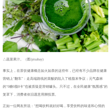
△蔬菜果汁。（图/pixabay)
事实上，在茶饮健康概念如火如荼的这些年，已经有不少品牌在健康
营销上“翻车”：走高端路线的茉酸奶陷入了植脂末争议；元气森林
的“0糖0脂0卡”也被质疑是营销噱头。只不过，在全民健康“氛围感”的
笼罩下，消费者依旧愿意用脚投票。
正如一位网友所说：“想喝饮料就好好喝，享受饮料的味道和心情的