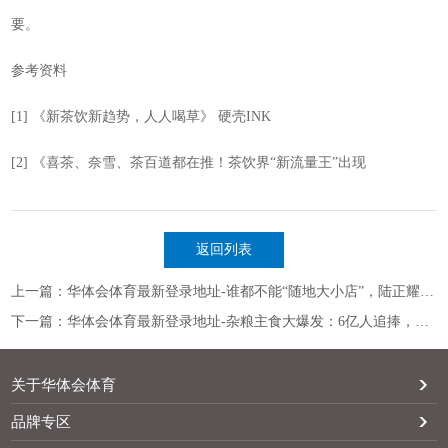
要。
参考资料
[1] 《新茶饮新趋势，人人喝草》 硬壳INK
[2] 《喜茶、奈雪、茶百道都在推！茶饮界“新流量王”出现
返回列表
上一篇：华体会体育最新登录地址-谁都不能“随地大小店”，陆正耀也不行
下一篇：华体会体育最新登录地址-杂粮主食大爆发：6亿人追捧，电商飙升300%……
关于华体会体育
品牌专区