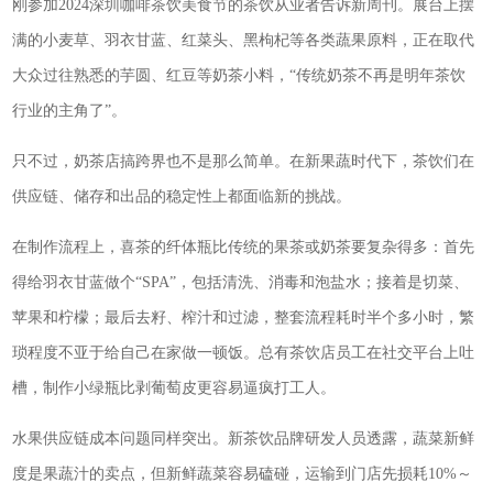
刚参加2024深圳咖啡茶饮美食节的茶饮从业者告诉新周刊。展台上摆
满的小麦草、羽衣甘蓝、红菜头、黑枸杞等各类蔬果原料，正在取代
大众过往熟悉的芋圆、红豆等奶茶小料，“传统奶茶不再是明年茶饮
行业的主角了”。
只不过，奶茶店搞跨界也不是那么简单。在新果蔬时代下，茶饮们在
供应链、储存和出品的稳定性上都面临新的挑战。
在制作流程上，喜茶的纤体瓶比传统的果茶或奶茶要复杂得多：首先
得给羽衣甘蓝做个“SPA”，包括清洗、消毒和泡盐水；接着是切菜、
苹果和柠檬；最后去籽、榨汁和过滤，整套流程耗时半个多小时，繁
琐程度不亚于给自己在家做一顿饭。总有茶饮店员工在社交平台上吐
槽，制作小绿瓶比剥葡萄皮更容易逼疯打工人。
水果供应链成本问题同样突出。新茶饮品牌研发人员透露，蔬菜新鲜
度是果蔬汁的卖点，但新鲜蔬菜容易磕碰，运输到门店先损耗10%～