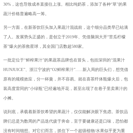
30%，这也导致成本直接往上涨。相比纯奶茶，添加了各种“草”的果
蔬汁价格普遍略高一筹。
另一方面，在新茶饮巨头加入果蔬汁混战前，这个细分品类早已站满
了人。发展势头正盛的，是创立于2019年、凭借脑洞大开“苦瓜柠檬
茶”爆火的茶救星球，其全国门店数超580家。
一批定位于“鲜榨果汁”的果蔬茶品牌也在冒头，包括深圳的“混果汁
HUNJUICE”、浙江宁波的“O2鲜榨果汁”......新入局的巨头们，想凭借
原有的规模效应，分一杯羹，并不容易。就在喜茶纤体瓶爆火后，包
装高度雷同的“小绿瓶”已经遍地开花，甚至出现了在巷子里卖果汁的
小摊。
说到底，承载着新茶饮希望的果蔬汁，仅仅能解决眼下焦虑。茶饮品
牌们总是为数周的产品迭代疲于奔命，至于要健康还是口味，恐怕都
没有时间细想。对它们而言，抓住下一个超级植物/水果似乎更为重