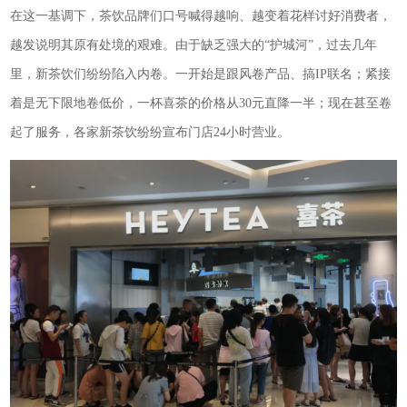
在这一基调下，茶饮品牌们口号喊得越响、越变着花样讨好消费者，
越发说明其原有处境的艰难。由于缺乏强大的“护城河”，过去几年
里，新茶饮们纷纷陷入内卷。一开始是跟风卷产品、搞IP联名；紧接
着是无下限地卷低价，一杯喜茶的价格从30元直降一半；现在甚至卷
起了服务，各家新茶饮纷纷宣布门店24小时营业。